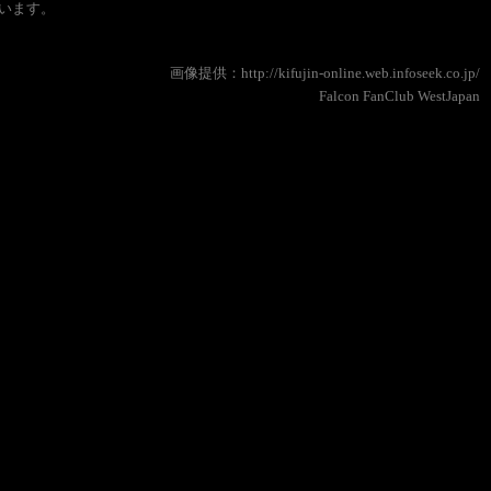
ています。
画像提供：http://kifujin-online.web.infoseek.co.jp/
Falcon FanClub WestJapan